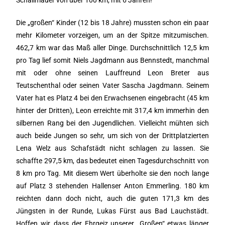
Schallmauer von über 100 km, mit 6 Jahren!
Die „großen“ Kinder (12 bis 18 Jahre) mussten schon ein paar
mehr Kilometer vorzeigen, um an der Spitze mitzumischen.
462,7 km war das Maß aller Dinge. Durchschnittlich 12,5 km
pro Tag lief somit Niels Jagdmann aus Bennstedt, manchmal
mit oder ohne seinen Lauffreund Leon Breter aus
Teutschenthal oder seinen Vater Sascha Jagdmann. Seinem
Vater hat es Platz 4 bei den Erwachsenen eingebracht (45 km
hinter der Dritten), Leon erreichte mit 317,4 km immerhin den
silbernen Rang bei den Jugendlichen. Vielleicht mühten sich
auch beide Jungen so sehr, um sich von der Drittplatzierten
Lena Welz aus Schafstädt nicht schlagen zu lassen. Sie
schaffte 297,5 km, das bedeutet einen Tagesdurchschnitt von
8 km pro Tag. Mit diesem Wert überholte sie den noch lange
auf Platz 3 stehenden Hallenser Anton Emmerling. 180 km
reichten dann doch nicht, auch die guten 171,3 km des
Jüngsten in der Runde, Lukas Fürst aus Bad Lauchstädt.
Hoffen wir, dass der Ehrgeiz unserer „Großen“ etwas länger