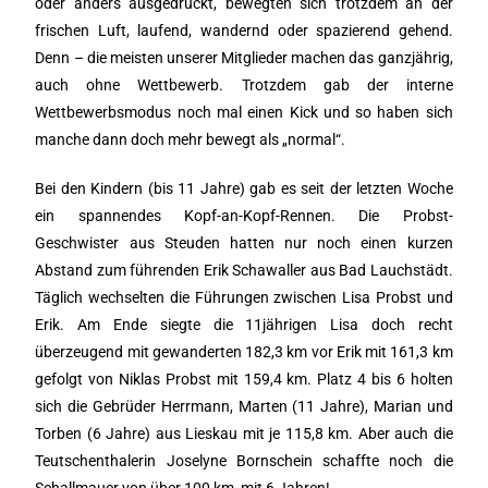
oder anders ausgedrückt, bewegten sich trotzdem an der
frischen Luft, laufend, wandernd oder spazierend gehend.
Denn – die meisten unserer Mitglieder machen das ganzjährig,
auch ohne Wettbewerb. Trotzdem gab der interne
Wettbewerbsmodus noch mal einen Kick und so haben sich
manche dann doch mehr bewegt als „normal“.
Bei den Kindern (bis 11 Jahre) gab es seit der letzten Woche
ein spannendes Kopf-an-Kopf-Rennen. Die Probst-
Geschwister aus Steuden hatten nur noch einen kurzen
Abstand zum führenden Erik Schawaller aus Bad Lauchstädt.
Täglich wechselten die Führungen zwischen Lisa Probst und
Erik. Am Ende siegte die 11jährigen Lisa doch recht
überzeugend mit gewanderten 182,3 km vor Erik mit 161,3 km
gefolgt von Niklas Probst mit 159,4 km. Platz 4 bis 6 holten
sich die Gebrüder Herrmann, Marten (11 Jahre), Marian und
Torben (6 Jahre) aus Lieskau mit je 115,8 km. Aber auch die
Teutschenthalerin Joselyne Bornschein schaffte noch die