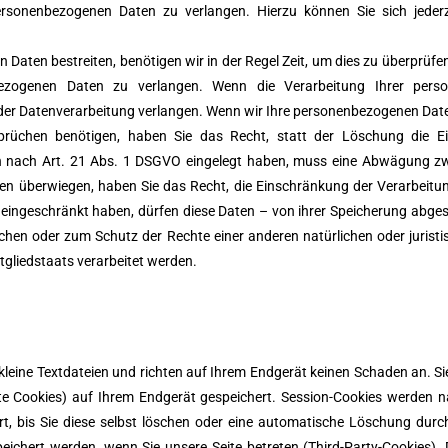
personenbezogenen Daten zu verlangen. Hierzu können Sie sich jede
 Daten bestreiten, benötigen wir in der Regel Zeit, um dies zu überprüfe
bezogenen Daten zu verlangen. Wenn die Verarbeitung Ihrer per
er Datenverarbeitung verlangen. Wenn wir Ihre personenbezogenen Daten
üchen benötigen, haben Sie das Recht, statt der Löschung die Ei
 nach Art. 21 Abs. 1 DSGVO eingelegt haben, muss eine Abwägung zw
en überwiegen, haben Sie das Recht, die Einschränkung der Verarbeit
ingeschränkt haben, dürfen diese Daten – von ihrer Speicherung abgese
en oder zum Schutz der Rechte einer anderen natürlichen oder jurist
tgliedstaats verarbeitet werden.
kleine Textdateien und richten auf Ihrem Endgerät keinen Schaden an. 
nte Cookies) auf Ihrem Endgerät gespeichert. Session-Cookies werden
t, bis Sie diese selbst löschen oder eine automatische Löschung durch
chert werden, wenn Sie unsere Seite betreten (Third-Party-Cookies). 