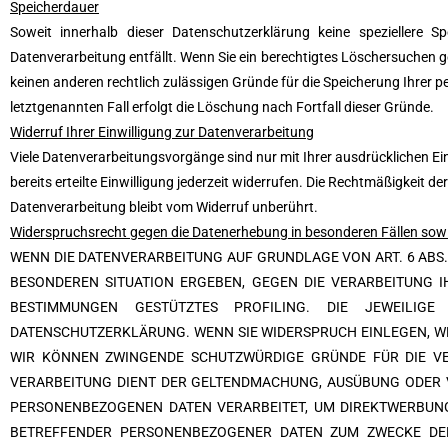
Speicherdauer
Soweit innerhalb dieser Datenschutzerklärung keine speziellere 
Datenverarbeitung entfällt. Wenn Sie ein berechtigtes Löschersuchen g
keinen anderen rechtlich zulässigen Gründe für die Speicherung Ihrer
letztgenannten Fall erfolgt die Löschung nach Fortfall dieser Gründe.
Widerruf Ihrer Einwilligung zur Datenverarbeitung
Viele Datenverarbeitungsvorgänge sind nur mit Ihrer ausdrücklichen Ein
bereits erteilte Einwilligung jederzeit widerrufen. Die Rechtmäßigkeit de
Datenverarbeitung bleibt vom Widerruf unberührt.
Widerspruchsrecht gegen die Datenerhebung in besonderen Fällen sow
WENN DIE DATENVERARBEITUNG AUF GRUNDLAGE VON ART. 6 ABS. 1
BESONDEREN SITUATION ERGEBEN, GEGEN DIE VERARBEITUNG I
BESTIMMUNGEN GESTÜTZTES PROFILING. DIE JEWEILIG
DATENSCHUTZERKLÄRUNG. WENN SIE WIDERSPRUCH EINLEGEN, WE
WIR KÖNNEN ZWINGENDE SCHUTZWÜRDIGE GRÜNDE FÜR DIE VER
VERARBEITUNG DIENT DER GELTENDMACHUNG, AUSÜBUNG ODER V
PERSONENBEZOGENEN DATEN VERARBEITET, UM DIREKTWERBUNG 
BETREFFENDER PERSONENBEZOGENER DATEN ZUM ZWECKE DERA