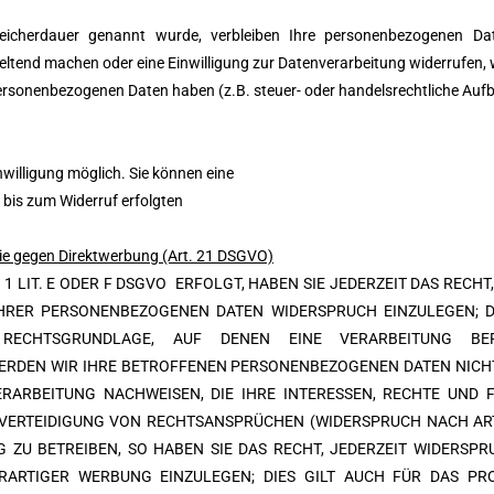
Speicherdauer genannt wurde, verbleiben Ihre personenbezogenen Da
eltend machen oder eine Einwilligung zur Datenverarbeitung widerrufen, 
 personenbezogenen Daten haben (z.B. steuer- oder handelsrechtliche Auf
willigung möglich. Sie können eine
r bis zum Widerruf erfolgten
ie gegen Direktwerbung (Art. 21 DSGVO)
 LIT. E ODER F DSGVO ERFOLGT, HABEN SIE JEDERZEIT DAS RECHT,
HRER PERSONENBEZOGENEN DATEN WIDERSPRUCH EINZULEGEN; DI
E RECHTSGRUNDLAGE, AUF DENEN EINE VERARBEITUNG BE
RDEN WIR IHRE BETROFFENEN PERSONENBEZOGENEN DATEN NICHT 
ARBEITUNG NACHWEISEN, DIE IHRE INTERESSEN, RECHTE UND F
ERTEIDIGUNG VON RECHTSANSPRÜCHEN (WIDERSPRUCH NACH ART.
ZU BETREIBEN, SO HABEN SIE DAS RECHT, JEDERZEIT WIDERSPR
RTIGER WERBUNG EINZULEGEN; DIES GILT AUCH FÜR DAS PROF