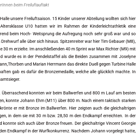
rInnen beim Freiluftauftakt
Halle unsere Freiluftsaison. 15 Kinder unserer Abteilung wollten sich hier
Altersklasse U10 hatten wir im Rahmen der Kinderleichtathletik eine
end beim Hoch- Weitsprung die Aufregung noch sehr groß war und so
ehwurf alle über sich hinaus. Spitzenreiter war hier Tim Gebauer (M8),
e 30 m erzielte. Im anschließenden 40 m Sprint war Max Richter (M9) mit
end wurde es in der Pendelstaffel als die Beiden zusammen mit Joselyne
nn,Thorben und Marian Herrmann das direkte Duell gegen Turbine Halle
ten gab es dafür die Bronzemedaille, welche alle glücklich machte. In
samtsieger.
t. Überraschend konnten wir beim Ballwerfen und 800 m Lauf am besten
hmen, konnte Johann Ehm (M11) über 800 m. Nach einem taktisch starken
rönte er mit Bronze im Ballwerfen. Hier zeigten auch die gleichaltrigen
gen, in dem sie mit 30 m bzw. 28,50 m den Endkampf erreichten. In der
konnte sich auch über Bronze freuen. Der gleichaltrige Vincent Georgie
p den Endkampf in der Wurfkonkurrenz. Nachdem Johann vorgelegt hatte,