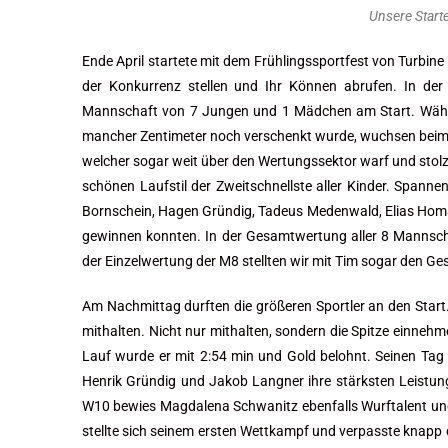
Unsere Starte
Ende April startete mit dem Frühlingssportfest von Turbine 
der Konkurrenz stellen und Ihr Können abrufen. In der 
Mannschaft von 7 Jungen und 1 Mädchen am Start. Währ
mancher Zentimeter noch verschenkt wurde, wuchsen beim Dr
welcher sogar weit über den Wertungssektor warf und stolz
schönen Laufstil der Zweitschnellste aller Kinder. Spann
Bornschein, Hagen Gründig, Tadeus Medenwald, Elias Homa
gewinnen konnten. In der Gesamtwertung aller 8 Mannschaf
der Einzelwertung der M8 stellten wir mit Tim sogar den Ge
Am Nachmittag durften die größeren Sportler an den Star
mithalten. Nicht nur mithalten, sondern die Spitze einne
Lauf wurde er mit 2:54 min und Gold belohnt. Seinen Tag k
Henrik Gründig und Jakob Langner ihre stärksten Leistun
W10 bewies Magdalena Schwanitz ebenfalls Wurftalent und 
stellte sich seinem ersten Wettkampf und verpasste knap