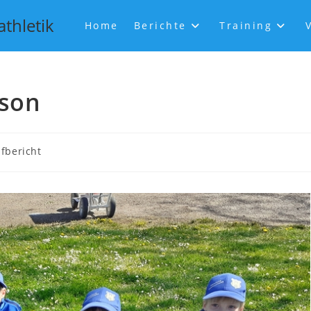
athletik
Home
Berichte
Training
ison
fbericht