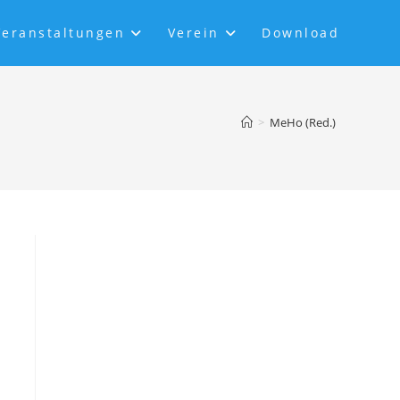
Veranstaltungen
Verein
Download
>
MeHo (Red.)