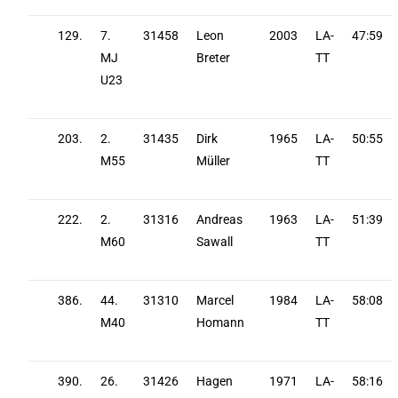
129.
7.
31458
Leon
2003
LA-
47:59
MJ
Breter
TT
U23
203.
2.
31435
Dirk
1965
LA-
50:55
M55
Müller
TT
222.
2.
31316
Andreas
1963
LA-
51:39
M60
Sawall
TT
386.
44.
31310
Marcel
1984
LA-
58:08
M40
Homann
TT
390.
26.
31426
Hagen
1971
LA-
58:16