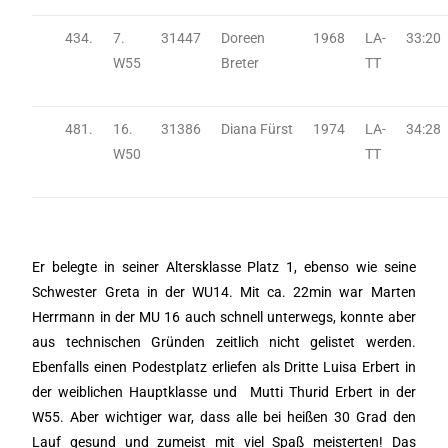
434.
7.
31447
Doreen
1968
LA-
33:20
W55
Breter
TT
481.
16.
31386
Diana Fürst
1974
LA-
34:28
W50
TT
Er belegte in seiner Altersklasse Platz 1, ebenso wie seine
Schwester Greta in der WU14. Mit ca. 22min war Marten
Herrmann in der MU 16 auch schnell unterwegs, konnte aber
aus technischen Gründen zeitlich nicht gelistet werden.
Ebenfalls einen Podestplatz erliefen als Dritte Luisa Erbert in
der weiblichen Hauptklasse und Mutti Thurid Erbert in der
W55. Aber wichtiger war, dass alle bei heißen 30 Grad den
Lauf gesund und zumeist mit viel Spaß meisterten! Das