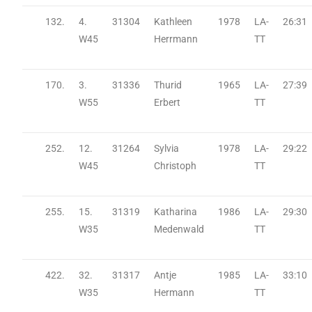
132.
4.
31304
Kathleen
1978
LA-
26:31
W45
Herrmann
TT
170.
3.
31336
Thurid
1965
LA-
27:39
W55
Erbert
TT
252.
12.
31264
Sylvia
1978
LA-
29:22
W45
Christoph
TT
255.
15.
31319
Katharina
1986
LA-
29:30
W35
Medenwald
TT
422.
32.
31317
Antje
1985
LA-
33:10
W35
Hermann
TT