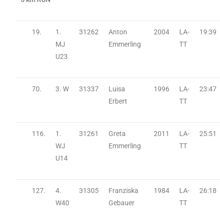
19.
1.
31262
Anton
2004
LA-
19:39
MJ
Emmerling
TT
U23
70.
3. W
31337
Luisa
1996
LA-
23:47
Erbert
TT
116.
1.
31261
Greta
2011
LA-
25:51
WJ
Emmerling
TT
U14
127.
4.
31305
Franziska
1984
LA-
26:18
W40
Gebauer
TT