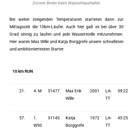
Doreen Breter beim Wasserhaushalten
Bei weiter steigenden Temperaturen starteten dann zur
Mittagszeit die 10km-Läufer. Auch hier galt es bei über 30
Grad sinnig zu laufen und jede Wasserstelle mitzunehmen.
Hier waren Max Wille und Katja Borggrefe unsere schnellsten
und ambitioniertesten Starter.
10 km RUN
21.
4. M
31477
Max Erik
2001
LA-
39:22
Wille
TT
57.
1.
31145
Katja
1972
LA-
43:25
W50
Borggrefe
TT