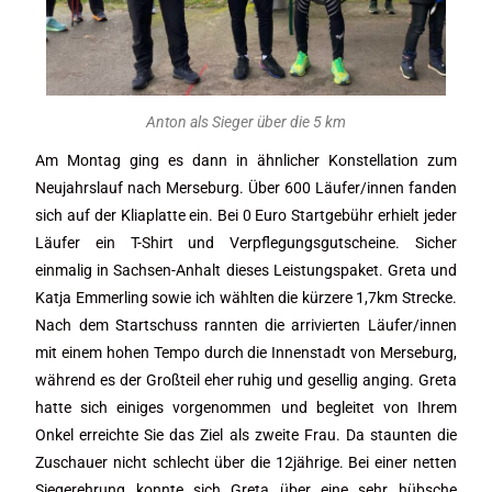
Anton als Sieger über die 5 km
Am Montag ging es dann in ähnlicher Konstellation zum
Neujahrslauf nach Merseburg. Über 600 Läufer/innen fanden
sich auf der Kliaplatte ein. Bei 0 Euro Startgebühr erhielt jeder
Läufer ein T-Shirt und Verpflegungsgutscheine. Sicher
einmalig in Sachsen-Anhalt dieses Leistungspaket. Greta und
Katja Emmerling sowie ich wählten die kürzere 1,7km Strecke.
Nach dem Startschuss rannten die arrivierten Läufer/innen
mit einem hohen Tempo durch die Innenstadt von Merseburg,
während es der Großteil eher ruhig und gesellig anging. Greta
hatte sich einiges vorgenommen und begleitet von Ihrem
Onkel erreichte Sie das Ziel als zweite Frau. Da staunten die
Zuschauer nicht schlecht über die 12jährige. Bei einer netten
Siegerehrung konnte sich Greta über eine sehr hübsche